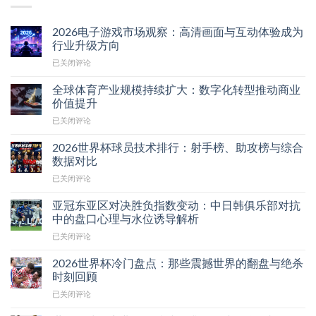
2026电子游戏市场观察：高清画面与互动体验成为
行业升级方向
2026
已关闭评论
电
子
全球体育产业规模持续扩大：数字化转型推动商业
游
价值提升
戏
全
已关闭评论
市
球
场
体
观
2026世界杯球员技术排行：射手榜、助攻榜与综合
育
察：
数据对比
产
高
2026
已关闭评论
业
清
世
规
画
界
模
亚冠东亚区对决胜负指数变动：中日韩俱乐部对抗
面
杯
持
中的盘口心理与水位诱导解析
与
球
续
互
亚
已关闭评论
员
扩
动
冠
技
大：
体
东
术
2026世界杯冷门盘点：那些震撼世界的翻盘与绝杀
数
验
亚
排
时刻回顾
字
成
区
行：
化
为
2026
已关闭评论
对
射
转
行
世
决
手
型
业