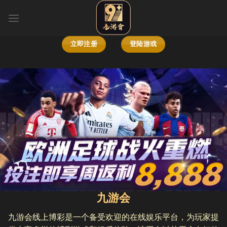
跳
到
内
容
立即注册
登陆游戏
九游会
九游会线上博彩是一个备受欢迎的在线娱乐平台，为玩家提