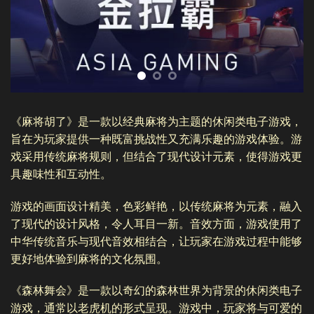
《麻将胡了》是一款以经典麻将为主题的休闲类电子游戏，
旨在为玩家提供一种既富挑战性又充满乐趣的游戏体验。游
戏采用传统麻将规则，但结合了现代设计元素，使得游戏更
具趣味性和互动性。
游戏的画面设计精美，色彩鲜艳，以传统麻将为元素，融入
了现代的设计风格，令人耳目一新。音效方面，游戏使用了
中华传统音乐与现代音效相结合，让玩家在游戏过程中能够
更好地体验到麻将的文化氛围。
《森林舞会》是一款以奇幻的森林世界为背景的休闲类电子
游戏，通常以老虎机的形式呈现。游戏中，玩家将与可爱的