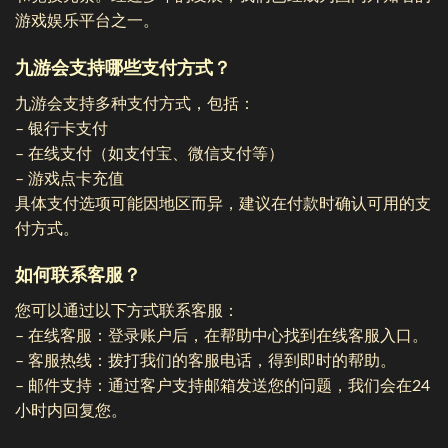
游戏娱乐平台之一。
九游会支持哪些支付方式？
九游会支持多种支付方式，包括：
– 银行卡支付
– 在线支付（如支付宝、微信支付等）
– 游戏点卡充值
具体支付选项可能因地区而异，建议在付款时确认可用的支
付方式。
如何联系客服？
您可以通过以下方式联系客服：
– 在线客服：登录账户后，在帮助中心找到在线客服入口。
– 客服热线：拨打我们的客服电话，得到即时的帮助。
– 邮件支持：通过客户支持邮箱发送您的问题，我们会在24
小时内回复您。