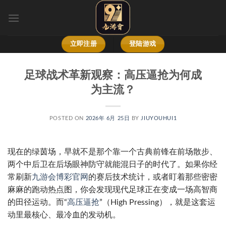
跳
到
内
容
立即注册
登陆游戏
足球战术革新观察：高压逼抢为何成
为主流？
POSTED ON
2026年 6月 25日
BY
JIUYOUHUI1
现在的绿茵场，早就不是那个靠一个古典前锋在前场散步、
两个中后卫在后场眼神防守就能混日子的时代了。
如果你经
常刷新
九游会博彩官网
的赛后技术统计，或者盯着那些密密
麻麻的跑动热点图，你会发现现代足球正在变成一场高智商
的田径运动。而“
高压逼抢
”（High Pressing），就是这套运
动里最核心、最冷血的发动机。