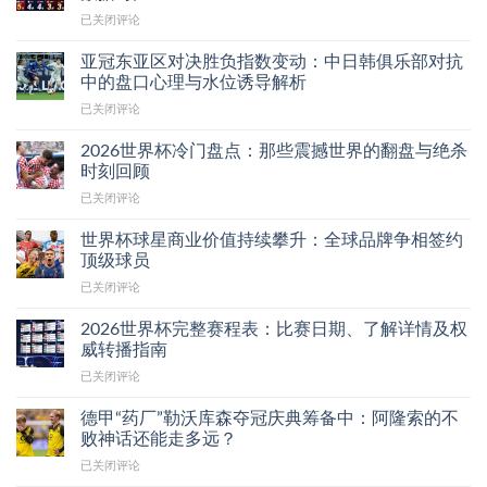
产
高
2026
已关闭评论
业
清
世
规
画
界
模
亚冠东亚区对决胜负指数变动：中日韩俱乐部对抗
面
杯
持
中的盘口心理与水位诱导解析
与
球
续
互
亚
已关闭评论
员
扩
动
冠
技
大：
体
东
术
2026世界杯冷门盘点：那些震撼世界的翻盘与绝杀
数
验
亚
排
时刻回顾
字
成
区
行：
化
为
2026
已关闭评论
对
射
转
行
世
决
手
型
业
界
胜
世界杯球星商业价值持续攀升：全球品牌争相签约
榜、
推
升
杯
负
顶级球员
助
动
级
冷
指
攻
商
方
世
已关闭评论
门
数
榜
业
向
界
盘
变
与
价
杯
点：
2026世界杯完整赛程表：比赛日期、了解详情及权
动：
综
值
球
那
威转播指南
中
合
提
星
些
日
数
升
2026
已关闭评论
商
震
韩
据
世
业
撼
俱
对
界
价
德甲“药厂”勒沃库森夺冠庆典筹备中：阿隆索的不
世
乐
比
杯
值
败神话还能走多远？
界
部
完
持
的
对
德
已关闭评论
整
续
翻
抗
甲
赛