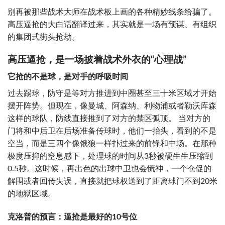
别再被那些战术大师在战术板上画的各种精妙线条给骗了。
高压逼抢的大白话翻译过来，其实就是一场有预谋、有组织
的集团式街头抢劫。
高压逼抢，是一场披着战术外衣的“心理战”
它抢的不是球，是对手的呼吸时间
过去踢球，防守是等对方推进到中圈甚至三十米区域才开始
摆开阵势。但现在，像曼城、阿森纳、利物浦或者勒沃库森
这样的球队，防线直接推到了对方的禁区弧顶。 当对方的
门将和中后卫在后场准备传球时，他们一抬头，看到的不是
空当，而是三四个像饿狼一样扑过来的前锋和中场。在那种
极度压抑的窒息感下，处理球的时间从3秒被硬生生压缩到
0.5秒。这时候，再出色的出球中卫也会慌神，一个仓促的
解围或者回传失误，直接就把球权送到了距离球门不到20米
的地狱区域。
克洛普的预言：逼抢是最好的10号位