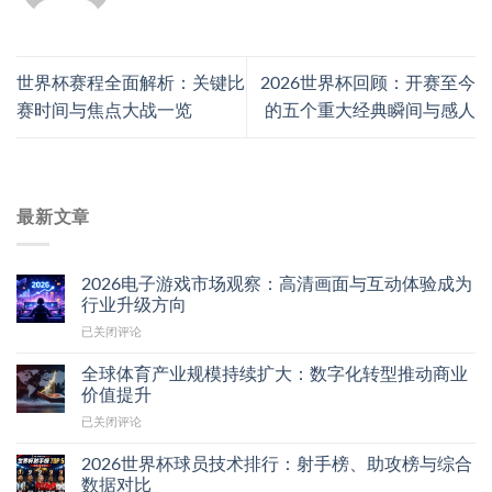
世界杯赛程全面解析：关键比
2026世界杯回顾：开赛至今
赛时间与焦点大战一览
的五个重大经典瞬间与感人
最新文章
2026电子游戏市场观察：高清画面与互动体验成为
行业升级方向
2026
已关闭评论
电
子
全球体育产业规模持续扩大：数字化转型推动商业
游
价值提升
戏
全
已关闭评论
市
球
场
体
观
2026世界杯球员技术排行：射手榜、助攻榜与综合
育
察：
数据对比