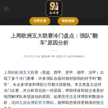
跳
到
内
容
立即注册
登陆游戏
上周欧洲五大联赛冷门盘点：强队“翻
车”原因分析
POSTED ON
2025年 9月 19日
BY
JIUYOUHUI1
上周的欧洲五大联赛
（英超、西甲、意甲、德甲、法甲）出
现了多个冷门赛事，许多强队在面对相对较弱的对手时“翻
车”，令众多球迷和博彩公司都大跌眼镜。本文将盘点这些
冷门比赛，并分析背后的一些原因，帮助球迷和投注者更好
地理解球队表现波动的原因。如果您关注足球博彩和数据分
析，访问
九游会博彩官方网站
，能帮助您获得更精准的投注