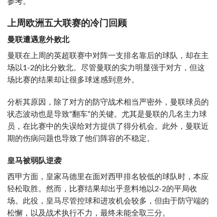
参考。
上周欧洲五大联赛的冷门回顾
曼联遭遇意外败北
曼联在上周的英超联赛中对阵一支排名靠后的球队，却在主
场以1-2的比分败北。尽管曼联的实力明显强于对方，但这
场比赛的结果却让很多球迷感到意外。
分析其原因，除了对方的防守战术相当严密外，曼联球员的
状态波动也是导致“翻车”的关键。尤其是曼联的几名主力球
员，在比赛中的失误给对方提供了得分机会。此外，曼联近
期的伤病问题也导致了他们阵容的不稳定。
皇马被弱队逆袭
西甲方面，皇家马德里在面对西甲排名较低的球队时，本应
轻松取胜。然而，比赛结果却出乎意料地以2-2的平局收
场。此役，皇马尽管控球和进攻机会较多，但由于防守端的
松懈，以及战术执行不力，最终未能全取三分。