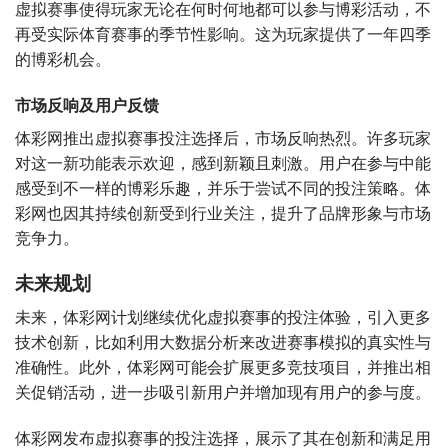
虚拟赛事使得玩家无论在何时何地都可以参与博彩活动，不
再受实际体育赛事的季节性影响。这为玩家提供了一年四季
的博彩机会。
市场反响及用户反馈
体彩网推出虚拟赛事投注选择后，市场反响热烈。许多玩家
对这一新功能表示欢迎，感到新颖且刺激。用户在参与中能
感受到不一样的博彩乐趣，并乐于尝试不同的投注策略。体
彩网也因其持续创新受到行业关注，提升了品牌形象与市场
竞争力。
未来规划
未来，体彩网计划继续优化虚拟赛事的投注体验，引入更多
技术创新，比如利用大数据分析来改进赛事模拟的真实性与
准确性。此外，体彩网可能会扩展更多竞技项目，并推出相
关促销活动，进一步吸引新用户并增加现有用户的参与度。
体彩网发布虚拟赛事的投注选择，展示了其在创新和满足用