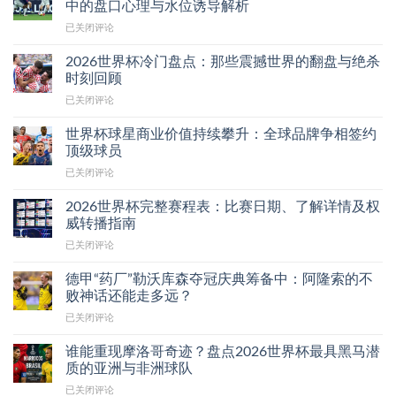
持
中的盘口心理与水位诱导解析
与
球
续
互
亚
已关闭评论
员
扩
动
冠
技
大：
体
东
术
2026世界杯冷门盘点：那些震撼世界的翻盘与绝杀
数
验
亚
排
时刻回顾
字
成
区
行：
化
为
2026
已关闭评论
对
射
转
行
世
决
手
型
业
界
胜
世界杯球星商业价值持续攀升：全球品牌争相签约
榜、
推
升
杯
负
顶级球员
助
动
级
冷
指
攻
商
方
世
已关闭评论
门
数
榜
业
向
界
盘
变
与
价
杯
点：
2026世界杯完整赛程表：比赛日期、了解详情及权
动：
综
值
球
那
威转播指南
中
合
提
星
些
日
数
升
2026
已关闭评论
商
震
韩
据
世
业
撼
俱
对
界
价
德甲“药厂”勒沃库森夺冠庆典筹备中：阿隆索的不
世
乐
比
杯
值
败神话还能走多远？
界
部
完
持
的
对
德
已关闭评论
整
续
翻
抗
甲
赛
攀
盘
中
“药
程
谁能重现摩洛哥奇迹？盘点2026世界杯最具黑马潜
升：
与
的
厂”
表：
质的亚洲与非洲球队
全
绝
盘
勒
比
球
杀
口
谁
已关闭评论
沃
赛