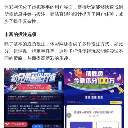
体彩网优化了虚拟赛事的用户界面，使得玩家能够快速找到
所需信息并参与投注。简洁直观的设计提升了用户体验，减
少了操作复杂性。
丰富的投注选项
除了基本的胜负投注，体彩网还提供了多种投注方式，如比
分、进球数、特定事件等。这种多样性使得玩家能够尝试不
同的策略，从而提高博彩的乐趣。