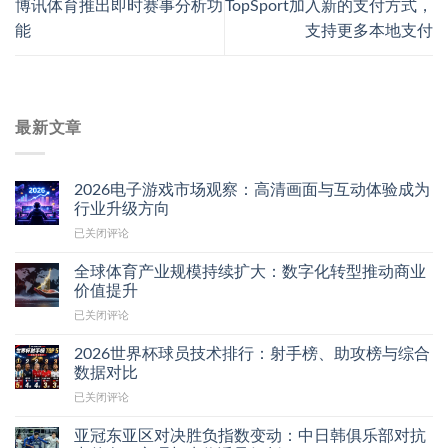
博讯体育推出即时赛事分析功
TopSport加入新的支付方式，
能
支持更多本地支付
最新文章
2026电子游戏市场观察：高清画面与互动体验成为
行业升级方向
2026
已关闭评论
电
子
全球体育产业规模持续扩大：数字化转型推动商业
游
价值提升
戏
全
已关闭评论
市
球
场
体
观
2026世界杯球员技术排行：射手榜、助攻榜与综合
育
察：
数据对比
产
高
2026
已关闭评论
业
清
世
规
画
界
模
亚冠东亚区对决胜负指数变动：中日韩俱乐部对抗
面
杯