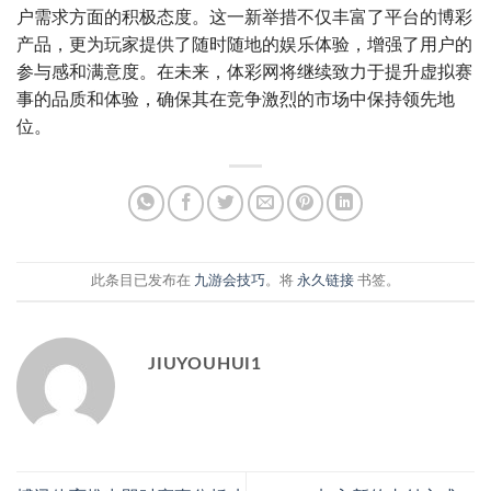
户需求方面的积极态度。这一新举措不仅丰富了平台的博彩
产品，更为玩家提供了随时随地的娱乐体验，增强了用户的
参与感和满意度。在未来，体彩网将继续致力于提升虚拟赛
事的品质和体验，确保其在竞争激烈的市场中保持领先地
位。
此条目已发布在
九游会技巧
。将
永久链接
书签。
JIUYOUHUI1