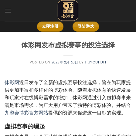
跳
到
内
容
立即注册
登陆游戏
体彩网发布虚拟赛事的投注选择
POSTED ON
2025年 2月 10日
BY
JIUYOUHUI1
体彩网
近日发布了全新的虚拟赛事投注选择，旨在为玩家提
供更加丰富和多样化的博彩体验。随着虚拟体育的快速发展
和玩家对在线博彩需求的增加，体彩网通过引入虚拟赛事来
满足市场需求，为广大用户带来了独特的博彩体验。并结合
九游会博彩官方网站
提供的资源来促进这一目标的实现。
虚拟赛事的崛起