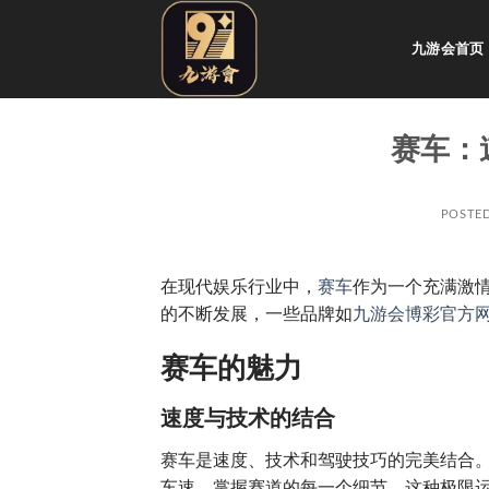
跳
到
九游会首页
内
容
赛车：
POSTE
在现代娱乐行业中，
赛车
作为一个充满激
的不断发展，一些品牌如
九游会博彩官方
赛车的魅力
速度与技术的结合
赛车是速度、技术和驾驶技巧的完美结合
车速、掌握赛道的每一个细节。这种极限