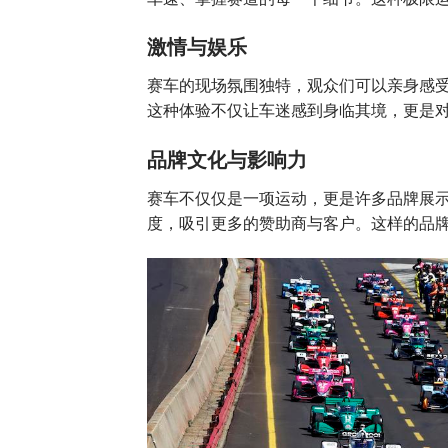
激情与娱乐
赛车的现场氛围独特，观众们可以亲身感
这种体验不仅让车迷感到身临其境，更是
品牌文化与影响力
赛车不仅仅是一项运动，更是许多品牌展
度，吸引更多的赞助商与客户。这样的品