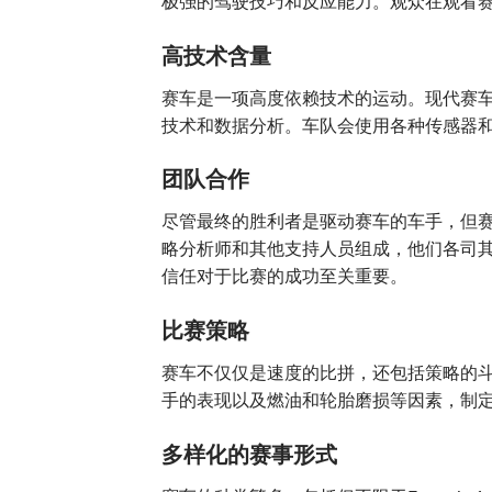
极强的驾驶技巧和反应能力。观众在观看
高技术含量
赛车是一项高度依赖技术的运动。现代赛
技术和数据分析。车队会使用各种传感器
团队合作
尽管最终的胜利者是驱动赛车的车手，但
略分析师和其他支持人员组成，他们各司
信任对于比赛的成功至关重要。
比赛策略
赛车不仅仅是速度的比拼，还包括策略的
手的表现以及燃油和轮胎磨损等因素，制
多样化的赛事形式