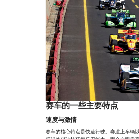
赛车的一些主要特点
速度与激情
赛车的核心特点是快速行驶。赛道上车辆