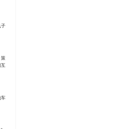
月
败
界
19
神
杯
日
话
最
赛
还
具
程
能
黑
赛
电子
走
马
果：
多
潜
最
远？
质
新
的
比
亚
分
洲
直
、策
与
播
非
与
相互
洲
小
球
组
队
积
分
排
名
他车
实
时
汇
总