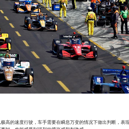
以极高的速度行驶，车手需要在瞬息万变的情况下做出判断，表