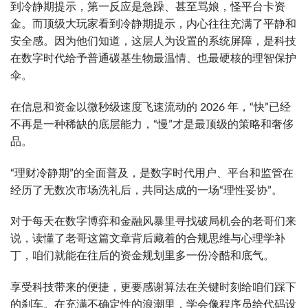
到冷静期提示，第一反应是急躁、甚至骂娘，怪平台卡资
金。而顶级大玩家看到冷静期提示，内心往往充满了平静和
安全感。因为他们知道，这层人为设置的系统屏障，是科技
在数字时代给予普通碳基生物最温情、也最硬核的理智保护
伞。
在信息和资金以微秒级速度飞速流动的 2026 年，“快”已经
不再是一种稀缺的底层能力，“慢”才是最顶级的策略和奢侈
品。
“理财冷静期”的全面普及，是数字时代用户、平台和监管在
经历了无数次市场洗礼后，共同达成的一场“理性妥协”。
对于每天在数字博弈和金融风暴里寻找破局机会的老哥们来
说，读懂了老哥这篇文章背后藏着的合规思维与心理学补
丁，咱们就能在往后的资金规划里多一份冷酷和底气。
享受科技带来的便捷，更要感谢算法在关键时刻给咱们踩下
的刹车。在充满不确定性的浪潮里，学会像程序员给代码设