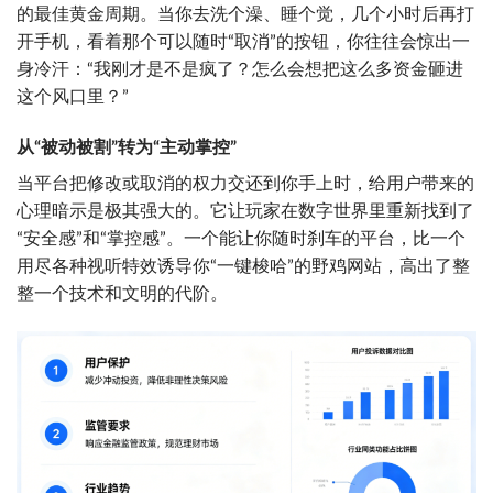
的最佳黄金周期。当你去洗个澡、睡个觉，几个小时后再打
开手机，看着那个可以随时“取消”的按钮，你往往会惊出一
身冷汗：“我刚才是不是疯了？怎么会想把这么多资金砸进
这个风口里？”
从“被动被割”转为“主动掌控”
当平台把修改或取消的权力交还到你手上时，给用户带来的
心理暗示是极其强大的。它让玩家在数字世界里重新找到了
“安全感”和“掌控感”。一个能让你随时刹车的平台，比一个
用尽各种视听特效诱导你“一键梭哈”的野鸡网站，高出了整
整一个技术和文明的代阶。