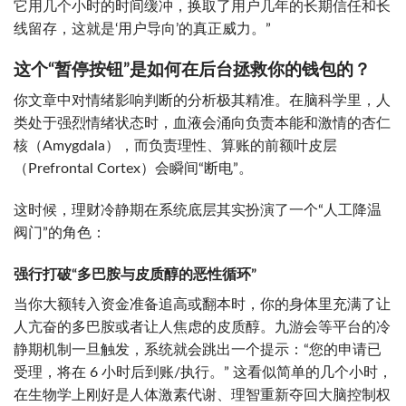
它用几个小时的时间缓冲，换取了用户几年的长期信任和长
线留存，这就是‘用户导向’的真正威力。”
这个“暂停按钮”是如何在后台拯救你的钱包的？
你文章中对情绪影响判断的分析极其精准。在脑科学里，人
类处于强烈情绪状态时，血液会涌向负责本能和激情的杏仁
核（Amygdala），而负责理性、算账的前额叶皮层
（Prefrontal Cortex）会瞬间“断电”。
这时候，理财冷静期在系统底层其实扮演了一个“人工降温
阀门”的角色：
强行打破“多巴胺与皮质醇的恶性循环”
当你大额转入资金准备追高或翻本时，你的身体里充满了让
人亢奋的多巴胺或者让人焦虑的皮质醇。九游会等平台的冷
静期机制一旦触发，系统就会跳出一个提示：“您的申请已
受理，将在 6 小时后到账/执行。” 这看似简单的几个小时，
在生物学上刚好是人体激素代谢、理智重新夺回大脑控制权