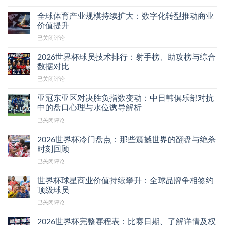
电
子
全球体育产业规模持续扩大：数字化转型推动商业
游
价值提升
戏
全
已关闭评论
市
球
场
体
观
2026世界杯球员技术排行：射手榜、助攻榜与综合
育
察：
数据对比
产
高
2026
已关闭评论
业
清
世
规
画
界
模
亚冠东亚区对决胜负指数变动：中日韩俱乐部对抗
面
杯
持
中的盘口心理与水位诱导解析
与
球
续
互
亚
已关闭评论
员
扩
动
冠
技
大：
体
东
术
2026世界杯冷门盘点：那些震撼世界的翻盘与绝杀
数
验
亚
排
时刻回顾
字
成
区
行：
化
为
2026
已关闭评论
对
射
转
行
世
决
手
型
业
界
胜
世界杯球星商业价值持续攀升：全球品牌争相签约
榜、
推
升
杯
负
顶级球员
助
动
级
冷
指
攻
商
方
世
已关闭评论
门
数
榜
业
向
界
盘
变
与
价
杯
点：
2026世界杯完整赛程表：比赛日期、了解详情及权
动：
综