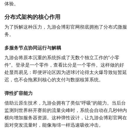
体验。
分布式架构的核心作用
为了拆解这种压力，九游会博彩官网彻底拥抱了分布式微服
务。
多服务节点协同运行与解耦
九游会将原本沉重的系统拆成了无数个独立工作的“小零
件”。登录是一个零件，查看比分是一个零件。这样做的好
处显而易见：即便评论区因为进球讨论得太火爆导致短暂延
迟，也不会拖累到核心的支付与数据核算系统。
弹性扩容能力
借助云原生技术，九游会拥有了类似“呼吸”的能力。当后台
监测到世界杯开赛前的流量尖峰时，系统会自动在几秒钟内
横向增加服务器资源。这种弹性设计，让九游会博彩官网在
面对突发流量时，能像海绵一样迅速吸收冲击。