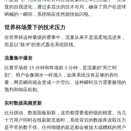
度的自我进化，通过多层次的
技术布局
，确保了用户在进球
呐喊的一瞬间，系统响应依然能快如闪电。
世界杯场景下的技术压力
在世界杯这种量级的赛事中，流量从来不是温柔地流进来，
而是以“脉冲”的形式轰击系统防线。
流量集中爆发
比赛开场前 15 分钟和终场前 5 分钟，是流量的“死亡时
刻”。用户会像潮水一样涌入，如果系统没有足够的吞吐
量，网页瞬间就会变成一片空白。这种瞬时压力需要极强的
预判和响应机制。
实时数据高频更新
比分跳动、数据面板刷新，这些都需要毫秒级的精度。当几
十万用户同时在线刷新页面时，系统背后的数据库读取压力
是平常的数千倍。任何细微的延迟都会被放大成糟糕的用户