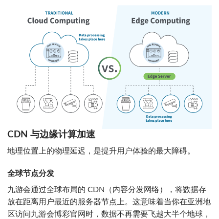
CDN 与边缘计算加速
地理位置上的物理延迟，是提升用户体验的最大障碍。
全球节点分发
九游会通过全球布局的 CDN（内容分发网络），将数据存
放在距离用户最近的服务器节点上。这意味着当你在亚洲地
区访问九游会博彩官网时，数据不再需要飞越大半个地球，