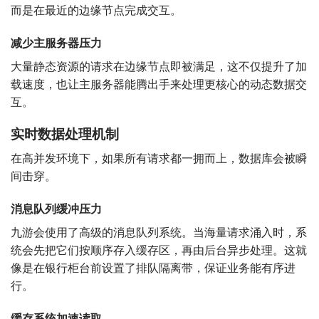
而是在最近的边缘节点完成交互。
减少主服务器压力
大量静态资源的请求在边缘节点即被满足，这不仅提升了加
载速度，也让主服务器能腾出手来处理更核心的动态数据交
互。
实时数据处理机制
在高并发环境下，如果所有请求都一拥而上，数据库会被瞬
间击穿。
消息队列缓冲压力
九游会使用了高级的消息队列系统。当海量请求涌入时，系
统会先把它们按顺序存入缓存区，再由后台异步处理。这就
像是在银行柜台前设置了排队隔离带，保证业务能有序进
行。
缓存系统加速读取