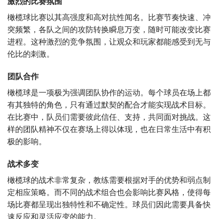
激烈的比赛氛围
橄榄球比赛以其高强度和高对抗性闻名。比赛节奏快速、冲
突频繁，各队之间的攻防转换瞬息万变，随时可能改变比赛
进程。这种激烈的竞争氛围，让观众和玩家都能感受到无与
伦比的刺激。
团队合作
橄榄球是一项极为强调团队协作的运动。每个球员在场上都
有其独特的角色，只有通过默契的配合才能实现战术目标。
在比赛中，队员们需要彼此信任、支持，共同面对挑战。这
样的团队精神不仅在赛场上得以体现，也在日常生活中有积
极的影响。
战术多变
橄榄球的战术非常复杂，教练需要根据对手的优势和弱点制
定相应策略。而不同的战术组合也会影响比赛风格，使得每
场比赛都呈现出独特性和不确定性。球员们因此需要具备快
速反应和灵活应变的能力。