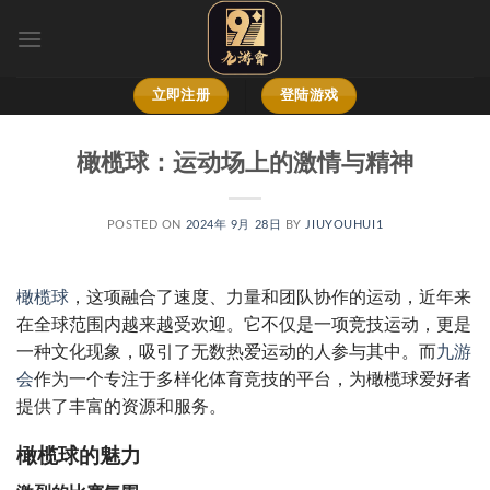
跳
到
内
容
立即注册
登陆游戏
橄榄球：运动场上的激情与精神
POSTED ON
2024年 9月 28日
BY
JIUYOUHUI1
橄榄球
，这项融合了速度、力量和团队协作的运动，近年来
在全球范围内越来越受欢迎。它不仅是一项竞技运动，更是
一种文化现象，吸引了无数热爱运动的人参与其中。而
九游
会
作为一个专注于多样化体育竞技的平台，为橄榄球爱好者
提供了丰富的资源和服务。
橄榄球的魅力