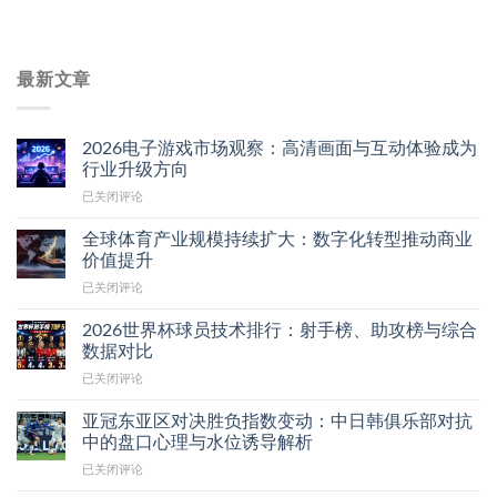
最新文章
2026电子游戏市场观察：高清画面与互动体验成为
行业升级方向
2026
已关闭评论
电
子
全球体育产业规模持续扩大：数字化转型推动商业
游
价值提升
戏
全
已关闭评论
市
球
场
体
观
2026世界杯球员技术排行：射手榜、助攻榜与综合
育
察：
数据对比
产
高
2026
已关闭评论
业
清
世
规
画
界
模
亚冠东亚区对决胜负指数变动：中日韩俱乐部对抗
面
杯
持
中的盘口心理与水位诱导解析
与
球
续
互
亚
已关闭评论
员
扩
动
冠
技
大：