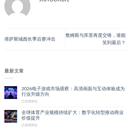
JIUYOUHUI1
詹姆斯与库里再度交锋，谁能
堪萨斯城酋长季后赛冲击
笑到最后？
最新文章
2026电子游戏市场观察：高清画面与互动体验成为
行业升级方向
2026
已关闭评论
电
子
全球体育产业规模持续扩大：数字化转型推动商业
游
价值提升
戏
全
已关闭评论
市
球