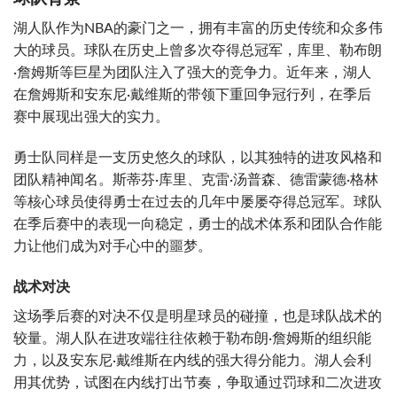
湖人队作为NBA的豪门之一，拥有丰富的历史传统和众多伟
大的球员。球队在历史上曾多次夺得总冠军，库里、勒布朗
·詹姆斯等巨星为团队注入了强大的竞争力。近年来，湖人
在詹姆斯和安东尼·戴维斯的带领下重回争冠行列，在季后
赛中展现出强大的实力。
勇士队同样是一支历史悠久的球队，以其独特的进攻风格和
团队精神闻名。斯蒂芬·库里、克雷·汤普森、德雷蒙德·格林
等核心球员使得勇士在过去的几年中屡屡夺得总冠军。球队
在季后赛中的表现一向稳定，勇士的战术体系和团队合作能
力让他们成为对手心中的噩梦。
战术对决
这场季后赛的对决不仅是明星球员的碰撞，也是球队战术的
较量。湖人队在进攻端往往依赖于勒布朗·詹姆斯的组织能
力，以及安东尼·戴维斯在内线的强大得分能力。湖人会利
用其优势，试图在内线打出节奏，争取通过罚球和二次进攻